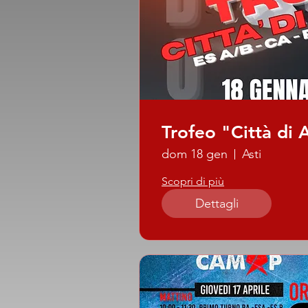
Trofeo "Città di A
dom 18 gen
Asti
Scopri di più
Dettagli