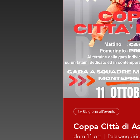
65 giorni all'evento
Coppa Città di As
dom 11 ott
Palasanquiri