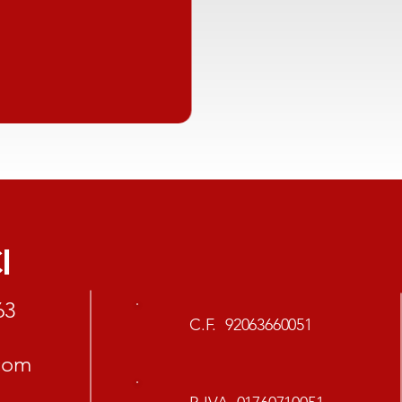
I
63
C.F. 92063660051
com