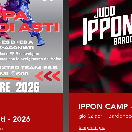
IPPON CAMP -
gio 02 apr
Bardonec
ti - 2026
Scopri di più
co