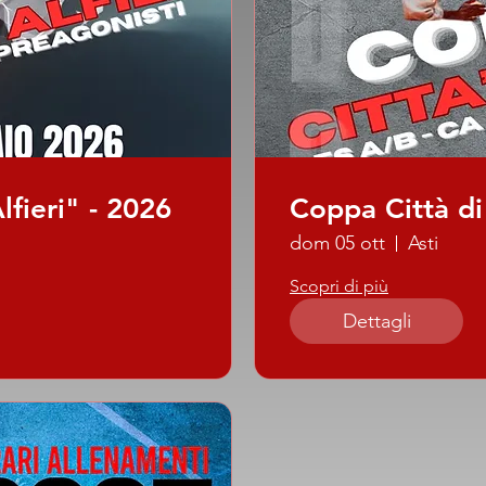
lfieri" - 2026
Coppa Città di
dom 05 ott
Asti
Scopri di più
Dettagli