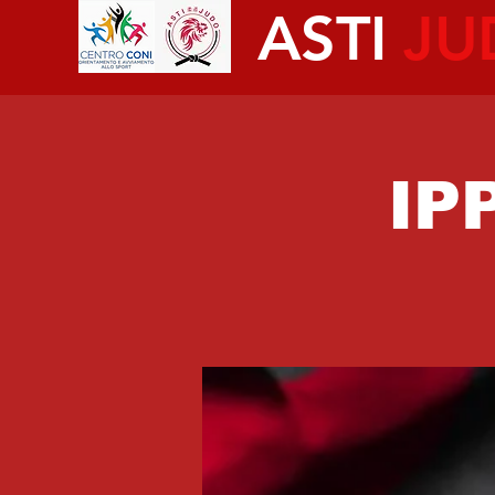
ASTI
JU
IP