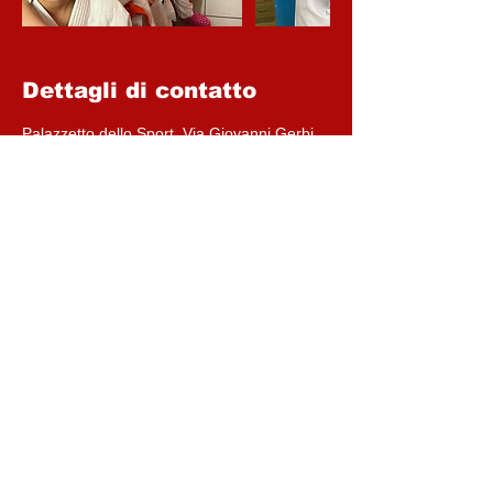
Dettagli di contatto
Palazzetto dello Sport, Via Giovanni Gerbi,
Asti, Province of Asti, Italy
CONTATTACI
(+39)
347.884.6763
astijudo@gmail.com
01AT4042@arubapec.it
C.F.
92063660051